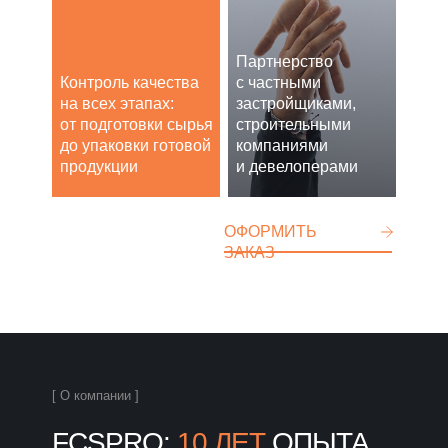
Партнерство
Контроль качества
с частными
на всех этапах:
застройщиками,
от подготовки сырья
строительными
до упаковки готовой
компаниями
продукции
и девелоперами
ОФОРМИТЬ
ЗАКАЗ
[ О компании ]
FCSPRO:
10 ЛЕТ
ОПЫТА