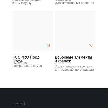
и штукатурку
для масштабных проектов
FCSPRO Норд
Доборные элементы
Стоун
и крепёж
Панели из
натурального камня
Уголки, планки и крепежи
для завершённого фасада
[ fcspro ]
FCSPRO