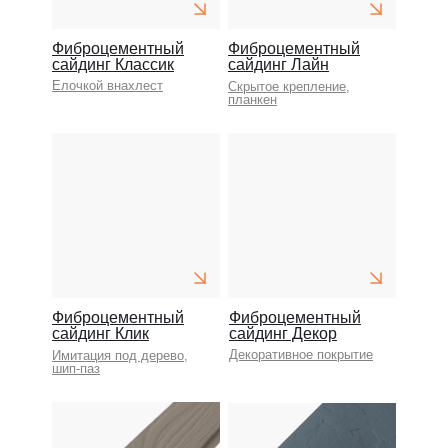
Фиброцементный
Фиброцементный
сайдинг Классик
сайдинг Лайн
Елочкой внахлест
Скрытое крепление,
планкен
Фиброцементный
Фиброцементный
сайдинг Клик
сайдинг Декор
Декоративное покрытие
Имитация под дерево,
шип-паз