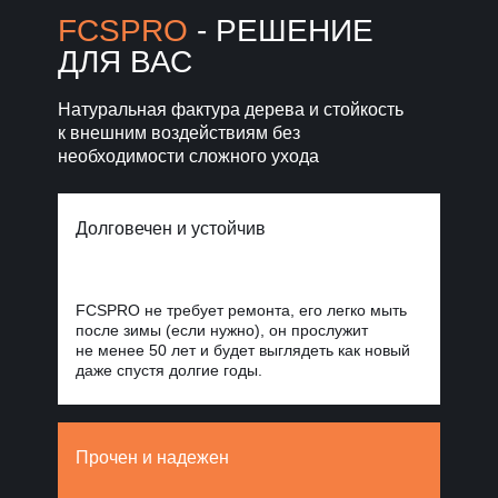
Норд Стоун
FCSPRO
- РЕШЕНИЕ
ДЛЯ ВАС
Уголки, планки, откосы
и крепежи
для завершённого фасада
Натуральная фактура дерева и стойкость
к внешним воздействиям без
Фиброцементные
панели Стоун
необходимости сложного ухода
Облицовка
Блок
для масштабных
проектов
Долговечен и устойчив
FCSPRO не требует ремонта, его легко мыть
после зимы (если нужно), он прослужит
не менее 50 лет и будет выглядеть как новый
даже спустя долгие годы.
Прочен и надежен