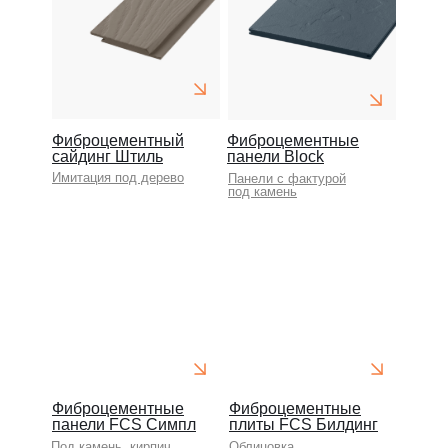
Фиброцементный
Фиброцементные
сайдинг Штиль
панели Block
Имитация под дерево
Панели с фактурой
под камень
Фиброцементные
Фиброцементные
панели FCS Симпл
плиты FCS Билдинг
Под камень, кирпич
Облицовка