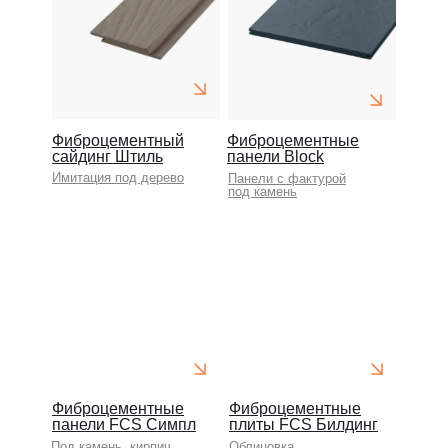
Фиброцементный
Фиброцементные
сайдинг Штиль
панели Block
Имитация под дерево
Панели с фактурой
под камень
Фиброцементные
Фиброцементные
панели FCS Симпл
плиты FCS Билдинг
Под камень, кирпич
Облицовка