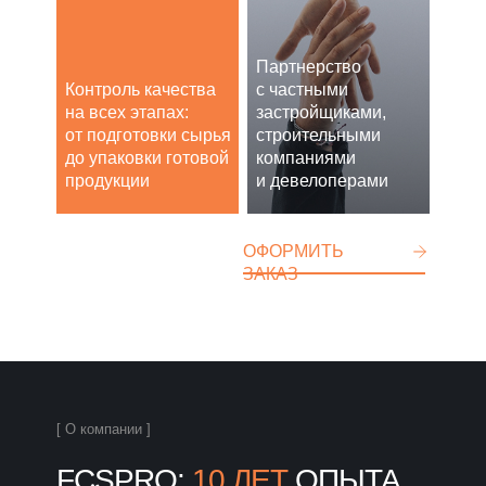
Партнерство
Контроль качества
с частными
на всех этапах:
застройщиками,
от подготовки сырья
строительными
до упаковки готовой
компаниями
продукции
и девелоперами
ОФОРМИТЬ
ЗАКАЗ
[ О компании ]
FCSPRO:
10 ЛЕТ
ОПЫТА