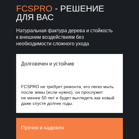
Норд Стоун
FCSPRO
- РЕШЕНИЕ
ДЛЯ ВАС
Уголки, планки, откосы
и крепежи
для завершённого фасада
Натуральная фактура дерева и стойкость
к внешним воздействиям без
Фиброцементные
панели Стоун
необходимости сложного ухода
Облицовка
Блок
для масштабных
проектов
Долговечен и устойчив
FCSPRO не требует ремонта, его легко мыть
после зимы (если нужно), он прослужит
не менее 50 лет и будет выглядеть как новый
даже спустя долгие годы.
Прочен и надежен