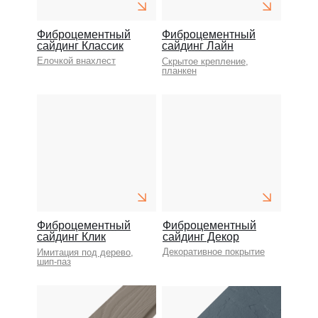
Фиброцементный
Фиброцементный
сайдинг Классик
сайдинг Лайн
Елочкой внахлест
Скрытое крепление,
планкен
Фиброцементный
Фиброцементный
сайдинг Клик
сайдинг Декор
Декоративное покрытие
Имитация под дерево,
шип-паз