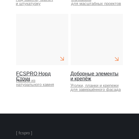
и штукатурку
для масштабных проектов
FCSPRO Норд
Доборные элементы
Стоун
и крепёж
Панели из
натурального камня
Уголки, планки и крепежи
для завершённого фасада
[ fcspro ]
FCSPRO