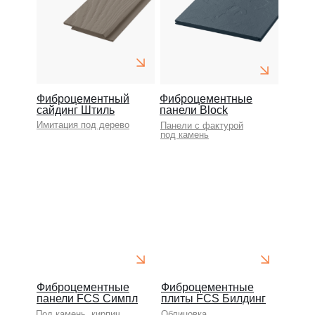
Фиброцементный
Фиброцементные
сайдинг Штиль
панели Block
Имитация под дерево
Панели с фактурой
под камень
Фиброцементные
Фиброцементные
панели FCS Симпл
плиты FCS Билдинг
Под камень, кирпич
Облицовка