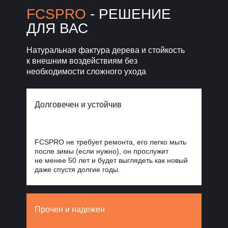
Норд Стоун
FCSPRO
- РЕШЕНИЕ
ДЛЯ ВАС
Уголки, планки, откосы
и крепежи
для завершённого фасада
Натуральная фактура дерева и стойкость
к внешним воздействиям без
Фиброцементные
панели Стоун
необходимости сложного ухода
Облицовка
Блок
для масштабных
проектов
Долговечен и устойчив
FCSPRO не требует ремонта, его легко мыть
после зимы (если нужно), он прослужит
не менее 50 лет и будет выглядеть как новый
даже спустя долгие годы.
Прочен и надежен