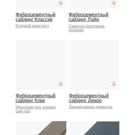
Фиброцементный
Фиброцементный
сайдинг Классик
сайдинг Лайн
Елочкой внахлест
Скрытое крепление,
планкен
Фиброцементный
Фиброцементный
сайдинг Клик
сайдинг Декор
Декоративное покрытие
Имитация под дерево,
шип-паз