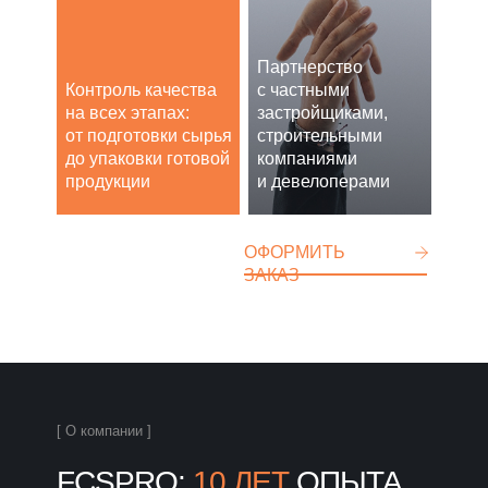
Партнерство
Контроль качества
с частными
на всех этапах:
застройщиками,
от подготовки сырья
строительными
до упаковки готовой
компаниями
продукции
и девелоперами
ОФОРМИТЬ
ЗАКАЗ
[ О компании ]
FCSPRO:
10 ЛЕТ
ОПЫТА