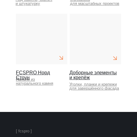
и штукатурку
для масштабных проектов
FCSPRO Норд
Доборные элементы
Стоун
и крепёж
Панели из
натурального камня
Уголки, планки и крепежи
для завершённого фасада
[ fcspro ]
FCSPRO