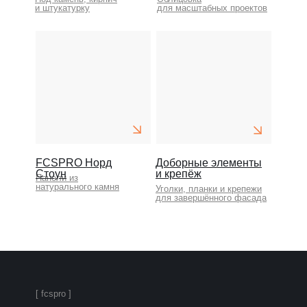
и штукатурку
для масштабных проектов
FCSPRO Норд
Доборные элементы
Стоун
и крепёж
Панели из
натурального камня
Уголки, планки и крепежи
для завершённого фасада
[ fcspro ]
FCSPRO