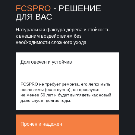
Норд Стоун
FCSPRO
- РЕШЕНИЕ
ДЛЯ ВАС
Уголки, планки, откосы
и крепежи
для завершённого фасада
Натуральная фактура дерева и стойкость
к внешним воздействиям без
Фиброцементные
панели Стоун
необходимости сложного ухода
Облицовка
Блок
для масштабных
проектов
Долговечен и устойчив
FCSPRO не требует ремонта, его легко мыть
после зимы (если нужно), он прослужит
не менее 50 лет и будет выглядеть как новый
даже спустя долгие годы.
Прочен и надежен