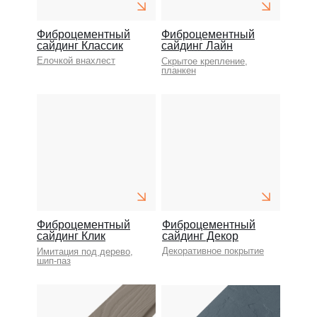
Фиброцементный
Фиброцементный
сайдинг Классик
сайдинг Лайн
Елочкой внахлест
Скрытое крепление,
планкен
Фиброцементный
Фиброцементный
сайдинг Клик
сайдинг Декор
Декоративное покрытие
Имитация под дерево,
шип-паз