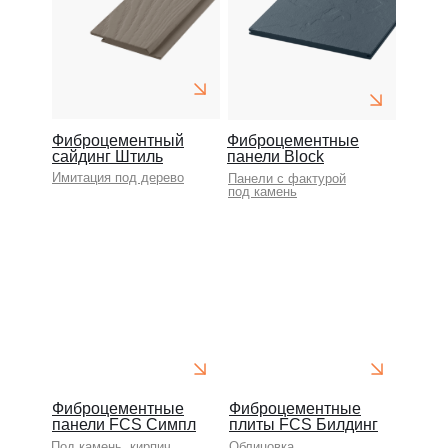
Фиброцементный
Фиброцементные
сайдинг Штиль
панели Block
Имитация под дерево
Панели с фактурой
под камень
Фиброцементные
Фиброцементные
панели FCS Симпл
плиты FCS Билдинг
Под камень, кирпич
Облицовка