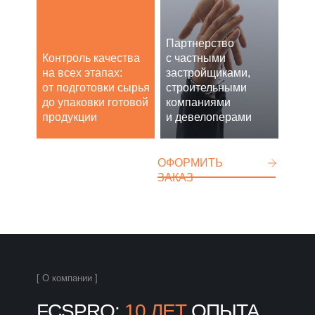
Партнерство
Контроль качества
с частными
на всех этапах:
застройщиками,
от подготовки сырья
строительными
до упаковки готовой
компаниями
продукции
и девелоперами
ОФОРМИТЬ
ЗАКАЗ
[ О компании ]
FCSPRO:
10 ЛЕТ
ОПЫТА