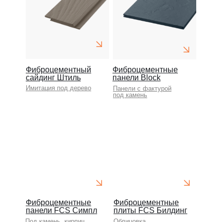
Фиброцементный
Фиброцементные
сайдинг Штиль
панели Block
Имитация под дерево
Панели с фактурой
под камень
Фиброцементные
Фиброцементные
панели FCS Симпл
плиты FCS Билдинг
Под камень, кирпич
Облицовка