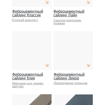
Фиброцементный
Фиброцементный
сайдинг Классик
сайдинг Лайн
Елочкой внахлест
Скрытое крепление,
планкен
Фиброцементный
Фиброцементный
сайдинг Клик
сайдинг Декор
Декоративное покрытие
Имитация под дерево,
шип-паз