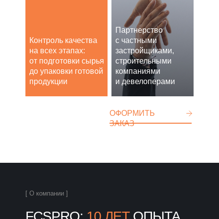
Партнерство
Контроль качества
с частными
на всех этапах:
застройщиками,
от подготовки сырья
строительными
до упаковки готовой
компаниями
продукции
и девелоперами
ОФОРМИТЬ
ЗАКАЗ
[ О компании ]
FCSPRO:
10 ЛЕТ
ОПЫТА