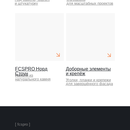
и штукатурку
для масштабных проектов
FCSPRO Норд
Доборные элементы
Стоун
и крепёж
Панели из
натурального камня
Уголки, планки и крепежи
для завершённого фасада
[ fcspro ]
FCSPRO