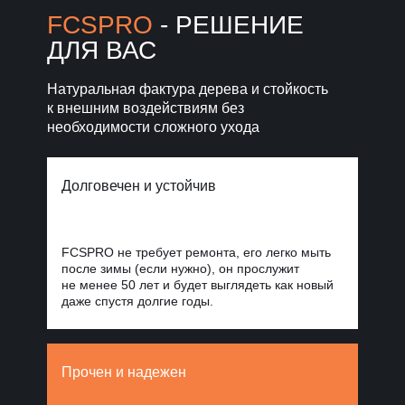
Норд Стоун
FCSPRO
- РЕШЕНИЕ
ДЛЯ ВАС
Уголки, планки, откосы
и крепежи
для завершённого фасада
Натуральная фактура дерева и стойкость
к внешним воздействиям без
Фиброцементные
панели Стоун
необходимости сложного ухода
Облицовка
Блок
для масштабных
проектов
Долговечен и устойчив
FCSPRO не требует ремонта, его легко мыть
после зимы (если нужно), он прослужит
не менее 50 лет и будет выглядеть как новый
даже спустя долгие годы.
Прочен и надежен