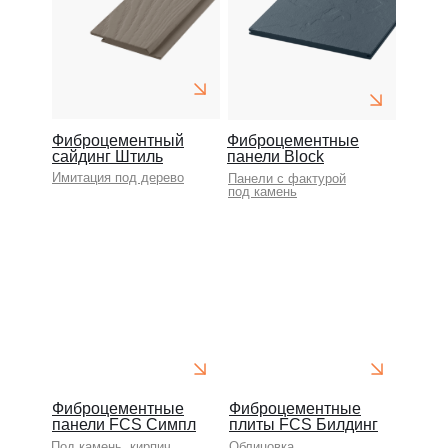
Фиброцементный
Фиброцементные
сайдинг Штиль
панели Block
Имитация под дерево
Панели с фактурой
под камень
Фиброцементные
Фиброцементные
панели FCS Симпл
плиты FCS Билдинг
Под камень, кирпич
Облицовка