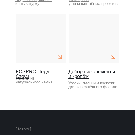
и штукатурку
для масштабных проектов
FCSPRO Норд
Доборные элементы
Стоун
и крепёж
Панели из
натурального камня
Уголки, планки и крепежи
для завершённого фасада
[ fcspro ]
FCSPRO