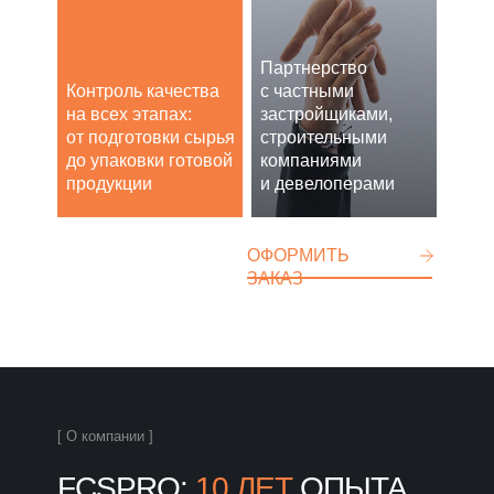
Партнерство
Контроль качества
с частными
на всех этапах:
застройщиками,
от подготовки сырья
строительными
до упаковки готовой
компаниями
продукции
и девелоперами
ОФОРМИТЬ
ЗАКАЗ
[ О компании ]
FCSPRO:
10 ЛЕТ
ОПЫТА