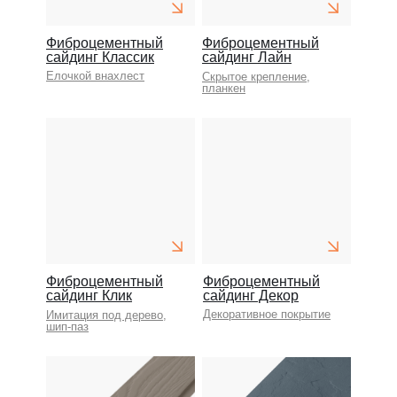
Фиброцементный
Фиброцементный
сайдинг Классик
сайдинг Лайн
Елочкой внахлест
Скрытое крепление,
планкен
Фиброцементный
Фиброцементный
сайдинг Клик
сайдинг Декор
Декоративное покрытие
Имитация под дерево,
шип-паз