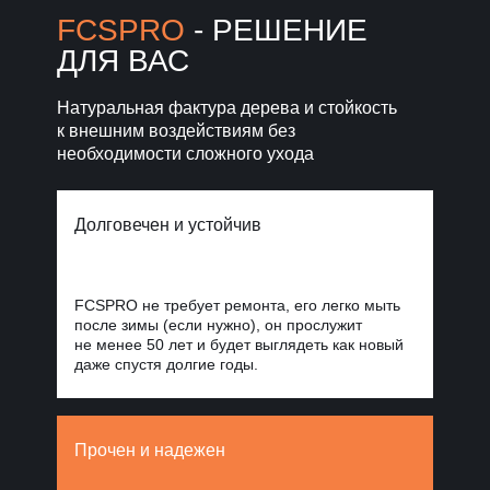
Норд Стоун
FCSPRO
- РЕШЕНИЕ
ДЛЯ ВАС
Уголки, планки, откосы
и крепежи
для завершённого фасада
Натуральная фактура дерева и стойкость
к внешним воздействиям без
Фиброцементные
панели Стоун
необходимости сложного ухода
Облицовка
Блок
для масштабных
проектов
Долговечен и устойчив
FCSPRO не требует ремонта, его легко мыть
после зимы (если нужно), он прослужит
не менее 50 лет и будет выглядеть как новый
даже спустя долгие годы.
Прочен и надежен