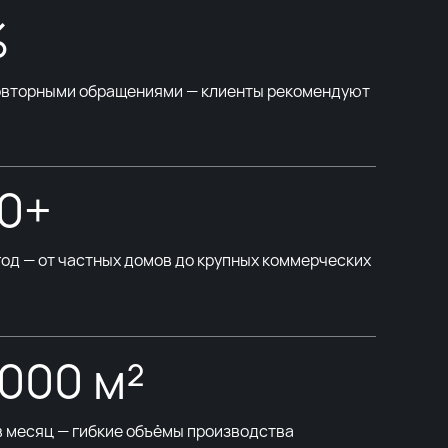
%
повторными обращениями — клиенты рекомендуют
00+
год — от частных домов до крупных коммерческих
 000 м²
в месяц — гибкие объёмы производства