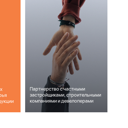
Партнерство с частными
ех
застройщиками, строительными
рья
компаниями и девелоперами
дукции