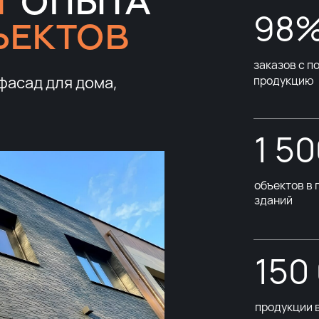
Т
ОПЫТА
98
ЪЕКТОВ
заказов с 
фасад для дома,
продукцию
1 5
объектов в 
зданий
150
продукции 