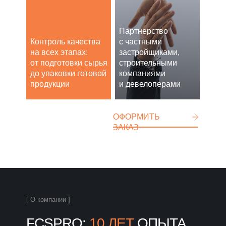
Партнерство
Контроль качества
с частными
на всех этапах:
застройщиками,
от подготовки сырья
строительными
до упаковки готовой
компаниями
продукции
и девелоперами
ОФОРМИТЬ
ЗАКАЗ
[ О компании ]
FCSPRO:
10 ЛЕТ
ОПЫТА