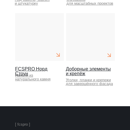
и штукатурку
для масштабных проектов
FCSPRO Норд
Доборные элементы
Стоун
и крепёж
Панели из
натурального камня
Уголки, планки и крепежи
для завершённого фасада
[ fcspro ]
FCSPRO