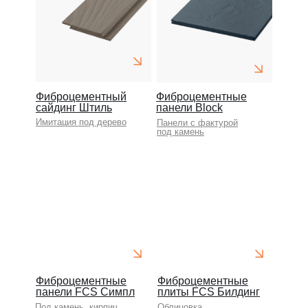
Фиброцементный
Фиброцементные
сайдинг Штиль
панели Block
Имитация под дерево
Панели с фактурой
под камень
Фиброцементные
Фиброцементные
панели FCS Симпл
плиты FCS Билдинг
Под камень, кирпич
Облицовка