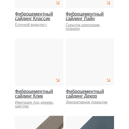
Фиброцементный
Фиброцементный
сайдинг Классик
сайдинг Лайн
Елочкой внахлест
Скрытое крепление,
планкен
Фиброцементный
Фиброцементный
сайдинг Клик
сайдинг Декор
Декоративное покрытие
Имитация под дерево,
шип-паз