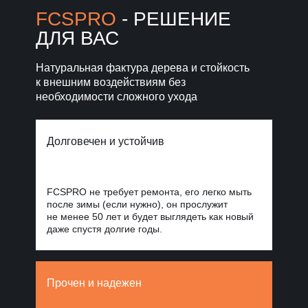
Норд Стоун
FCSPRO
- РЕШЕНИЕ
ДЛЯ ВАС
Уголки, планки, откосы
и крепежи
для завершённого фасада
Натуральная фактура дерева и стойкость
к внешним воздействиям без
Фиброцементные
панели Стоун
необходимости сложного ухода
Облицовка
Блок
для масштабных
проектов
Долговечен и устойчив
FCSPRO не требует ремонта, его легко мыть
после зимы (если нужно), он прослужит
не менее 50 лет и будет выглядеть как новый
даже спустя долгие годы.
Прочен и надежен