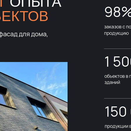
Т
ОПЫТА
98
ЪЕКТОВ
заказов с 
фасад для дома,
продукцию
1 5
объектов в 
зданий
150
продукции 