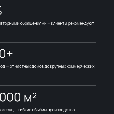
%
повторными обращениями — клиенты рекомендуют
00+
год — от частных домов до крупных коммерческих
 000 м²
в месяц — гибкие объёмы производства