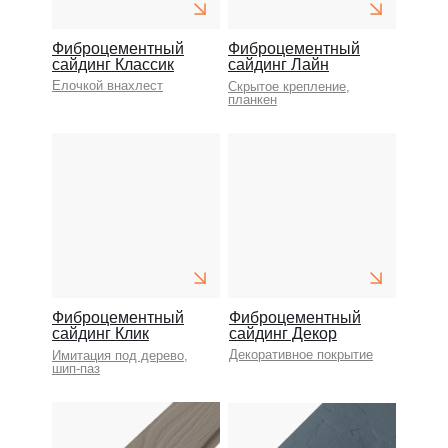
Фиброцементный
Фиброцементный
сайдинг Классик
сайдинг Лайн
Елочкой внахлест
Скрытое крепление,
планкен
Фиброцементный
Фиброцементный
сайдинг Клик
сайдинг Декор
Декоративное покрытие
Имитация под дерево,
шип-паз