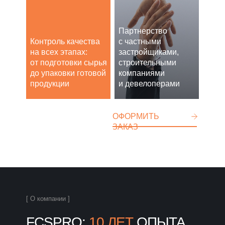
Партнерство
Контроль качества
с частными
на всех этапах:
застройщиками,
от подготовки сырья
строительными
до упаковки готовой
компаниями
продукции
и девелоперами
ОФОРМИТЬ
ЗАКАЗ
[ О компании ]
FCSPRO:
10 ЛЕТ
ОПЫТА