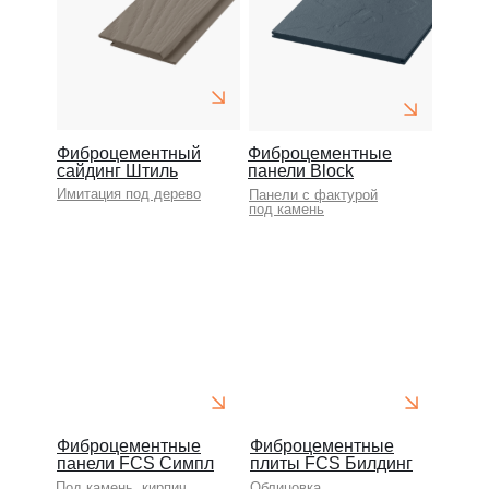
Фиброцементный
Фиброцементные
сайдинг Штиль
панели Block
Имитация под дерево
Панели с фактурой
под камень
Фиброцементные
Фиброцементные
панели FCS Симпл
плиты FCS Билдинг
Под камень, кирпич
Облицовка