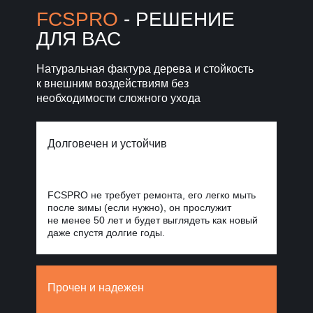
Норд Стоун
FCSPRO
- РЕШЕНИЕ
ДЛЯ ВАС
Уголки, планки, откосы
и крепежи
для завершённого фасада
Натуральная фактура дерева и стойкость
к внешним воздействиям без
Фиброцементные
панели Стоун
необходимости сложного ухода
Облицовка
Блок
для масштабных
проектов
Долговечен и устойчив
FCSPRO не требует ремонта, его легко мыть
после зимы (если нужно), он прослужит
не менее 50 лет и будет выглядеть как новый
даже спустя долгие годы.
Прочен и надежен