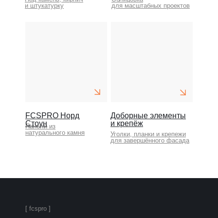
и штукатурку
для масштабных проектов
FCSPRO Норд
Доборные элементы
Стоун
и крепёж
Панели из
натурального камня
Уголки, планки и крепежи
для завершённого фасада
[ fcspro ]
FCSPRO