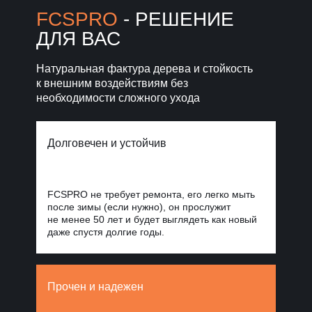
Норд Стоун
FCSPRO
- РЕШЕНИЕ
ДЛЯ ВАС
Уголки, планки, откосы
и крепежи
для завершённого фасада
Натуральная фактура дерева и стойкость
к внешним воздействиям без
Фиброцементные
панели Стоун
необходимости сложного ухода
Облицовка
Блок
для масштабных
проектов
Долговечен и устойчив
FCSPRO не требует ремонта, его легко мыть
после зимы (если нужно), он прослужит
не менее 50 лет и будет выглядеть как новый
даже спустя долгие годы.
Прочен и надежен