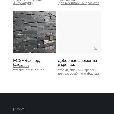
и штукатурку
для масштабных проектов
FCSPRO Норд
Доборные элементы
Стоун
и крепёж
Панели из
натурального камня
Уголки, планки и крепежи
для завершённого фасада
[ fcspro ]
FCSPRO