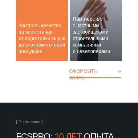
Партнерство
Контроль качества
с частными
на всех этапах:
застройщиками,
от подготовки сырья
строительными
до упаковки готовой
компаниями
продукции
и девелоперами
ОФОРМИТЬ
ЗАКАЗ
[ О компании ]
FCSPRO:
10 ЛЕТ
ОПЫТА