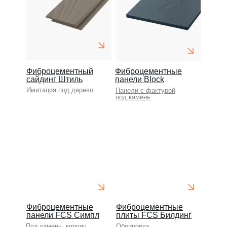
Фиброцементный
Фиброцементные
сайдинг Штиль
панели Block
Имитация под дерево
Панели с фактурой
под камень
Фиброцементные
Фиброцементные
панели FCS Симпл
плиты FCS Билдинг
Под камень, кирпич
Облицовка