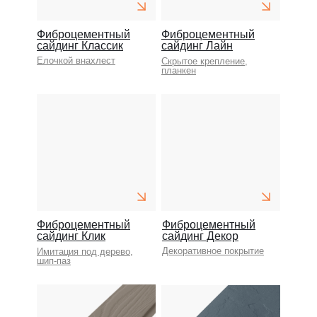
Фиброцементный
Фиброцементный
сайдинг Классик
сайдинг Лайн
Елочкой внахлест
Скрытое крепление,
планкен
Фиброцементный
Фиброцементный
сайдинг Клик
сайдинг Декор
Декоративное покрытие
Имитация под дерево,
шип-паз