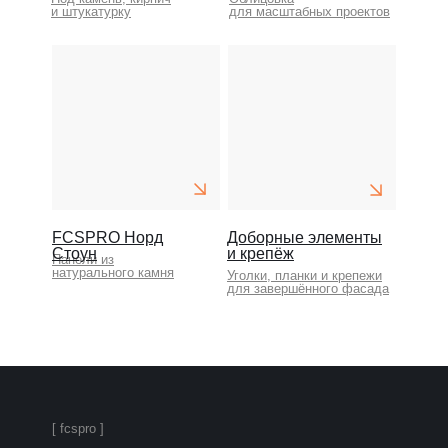
и штукатурку
для масштабных проектов
FCSPRO Норд
Доборные элементы
Стоун
и крепёж
Панели из
натурального камня
Уголки, планки и крепежи
для завершённого фасада
[ fcspro ]
FCSPRO