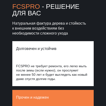
Норд Стоун
FCSPRO
- РЕШЕНИЕ
ДЛЯ ВАС
Уголки, планки, откосы
и крепежи
для завершённого фасада
Натуральная фактура дерева и стойкость
к внешним воздействиям без
Фиброцементные
панели Стоун
необходимости сложного ухода
Облицовка
Блок
для масштабных
проектов
Долговечен и устойчив
FCSPRO не требует ремонта, его легко мыть
после зимы (если нужно), он прослужит
не менее 50 лет и будет выглядеть как новый
даже спустя долгие годы.
Прочен и надежен