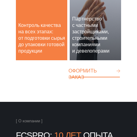
Партнерство
Контроль качества
с частными
на всех этапах:
застройщиками,
от подготовки сырья
строительными
до упаковки готовой
компаниями
продукции
и девелоперами
ОФОРМИТЬ
ЗАКАЗ
[ О компании ]
FCSPRO:
10 ЛЕТ
ОПЫТА