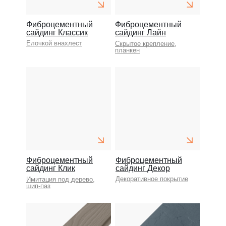
Фиброцементный
Фиброцементный
сайдинг Классик
сайдинг Лайн
Елочкой внахлест
Скрытое крепление,
планкен
Фиброцементный
Фиброцементный
сайдинг Клик
сайдинг Декор
Декоративное покрытие
Имитация под дерево,
шип-паз