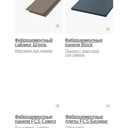
Фиброцементный
Фиброцементные
сайдинг Штиль
панели Block
Имитация под дерево
Панели с фактурой
под камень
Фиброцементные
Фиброцементные
панели FCS Симпл
плиты FCS Билдинг
Под камень, кирпич
Облицовка