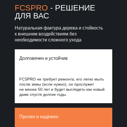
Норд Стоун
FCSPRO
- РЕШЕНИЕ
ДЛЯ ВАС
Уголки, планки, откосы
и крепежи
для завершённого фасада
Натуральная фактура дерева и стойкость
к внешним воздействиям без
Фиброцементные
панели Стоун
необходимости сложного ухода
Облицовка
Блок
для масштабных
проектов
Долговечен и устойчив
FCSPRO не требует ремонта, его легко мыть
после зимы (если нужно), он прослужит
не менее 50 лет и будет выглядеть как новый
даже спустя долгие годы.
Прочен и надежен