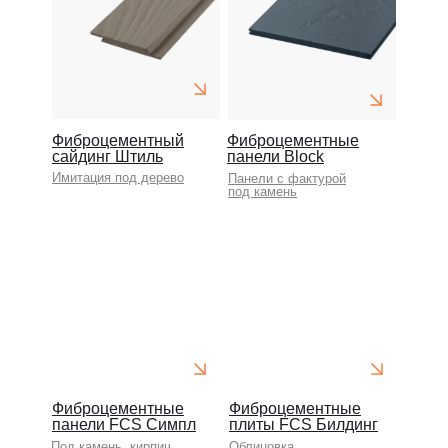
Фиброцементный
Фиброцементные
сайдинг Штиль
панели Block
Имитация под дерево
Панели с фактурой
под камень
Фиброцементные
Фиброцементные
панели FCS Симпл
плиты FCS Билдинг
Под камень, кирпич
Облицовка