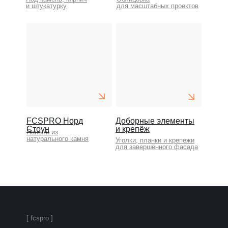
и штукатурку
для масштабных проектов
FCSPRO Норд
Доборные элементы
Стоун
и крепёж
Панели из
натурального камня
Уголки, планки и крепежи
для завершённого фасада
[ fcspro ]
FCSPRO