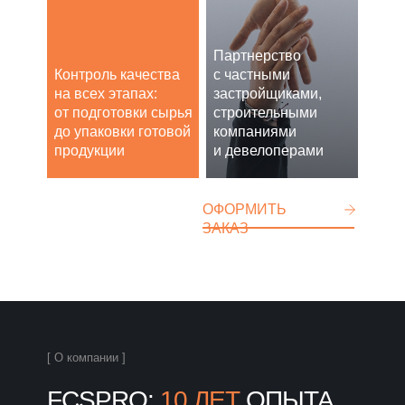
Партнерство
Контроль качества
с частными
на всех этапах:
застройщиками,
от подготовки сырья
строительными
до упаковки готовой
компаниями
продукции
и девелоперами
ОФОРМИТЬ
ЗАКАЗ
[ О компании ]
FCSPRO:
10 ЛЕТ
ОПЫТА