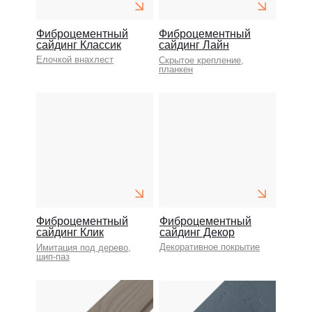
Фиброцементный
Фиброцементный
сайдинг Классик
сайдинг Лайн
Елочкой внахлест
Скрытое крепление,
планкен
Фиброцементный
Фиброцементный
сайдинг Клик
сайдинг Декор
Декоративное покрытие
Имитация под дерево,
шип-паз